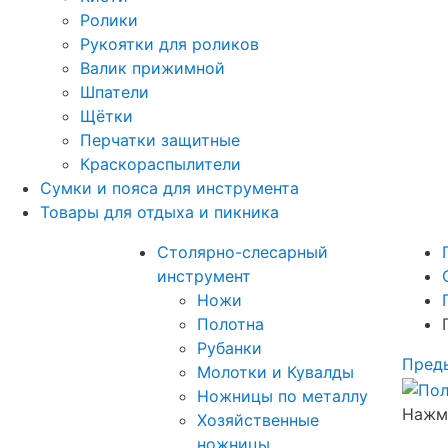
Ролики
Рукоятки для роликов
Валик прижимной
Шпатели
Щётки
Перчатки защитные
Краскораспылители
Сумки и пояса для инструмента
Товары для отдыха и пикника
Столярно-слесарный
инструмент
Ножи
Полотна
Рубанки
Пред
Молотки и Кувалды
Ножницы по металлу
Нажми
Хозяйственные
ножницы