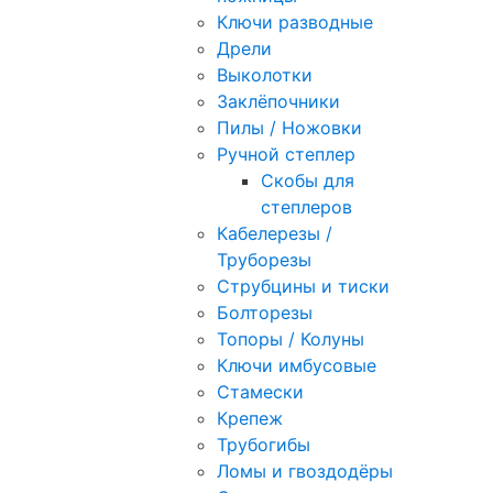
Ключи разводные
Дрели
Выколотки
Заклёпочники
Пилы / Ножовки
Ручной степлер
Скобы для
степлеров
Кабелерезы /
Труборезы
Струбцины и тиски
Болторезы
Топоры / Колуны
Ключи имбусовые
Стамески
Крепеж
Трубогибы
Ломы и гвоздодёры