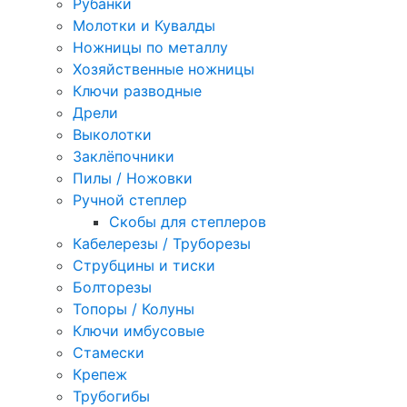
Рубанки
Молотки и Кувалды
Ножницы по металлу
Хозяйственные ножницы
Ключи разводные
Дрели
Выколотки
Заклёпочники
Пилы / Ножовки
Ручной степлер
Скобы для степлеров
Кабелерезы / Труборезы
Струбцины и тиски
Болторезы
Топоры / Колуны
Ключи имбусовые
Стамески
Крепеж
Трубогибы