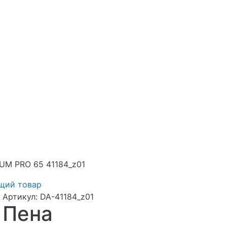
UM PRO 65 41184_z01
щий товар
Артикул:
DA-41184_z01
Пена