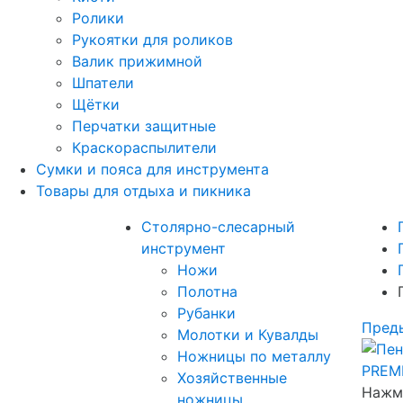
Ролики
Рукоятки для роликов
Валик прижимной
Шпатели
Щётки
Перчатки защитные
Краскораспылители
Сумки и пояса для инструмента
Товары для отдыха и пикника
Столярно-слесарный
инструмент
Ножи
Полотна
Рубанки
Пред
Молотки и Кувалды
Ножницы по металлу
Хозяйственные
Нажми
ножницы