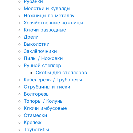
Рубанки
Молотки и Кувалды
Ножницы по металлу
Хозяйственные ножницы
Ключи разводные
Дрели
Выколотки
Заклёпочники
Пилы / Ножовки
Ручной степлер
Скобы для степлеров
Кабелерезы / Труборезы
Струбцины и тиски
Болторезы
Топоры / Колуны
Ключи имбусовые
Стамески
Крепеж
Трубогибы