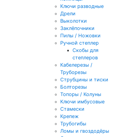
Ключи разводные
Дрели
Выколотки
Заклёпочники
Пилы / Ножовки
Ручной степлер
Скобы для
степлеров
Кабелерезы /
Труборезы
Струбцины и тиски
Болторезы
Топоры / Колуны
Ключи имбусовые
Стамески
Крепеж
Трубогибы
Ломы и гвоздодёры