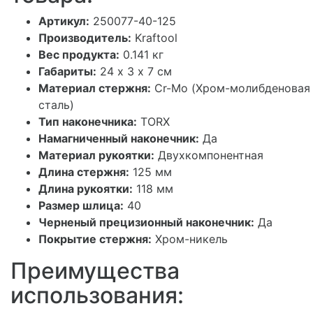
Артикул:
250077-40-125
Производитель:
Kraftool
Вес продукта:
0.141 кг
Габариты:
24 х 3 х 7 см
Материал стержня:
Cr-Mo (Хром-молибденовая
сталь)
Тип наконечника:
TORX
Намагниченный наконечник:
Да
Материал рукоятки:
Двухкомпонентная
Длина стержня:
125 мм
Длина рукоятки:
118 мм
Размер шлица:
40
Черненый прецизионный наконечник:
Да
Покрытие стержня:
Хром-никель
Преимущества
использования: