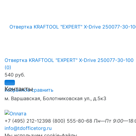
Отвертка KRAFTOOL "EXPERT" X-Drive 250077-30-100
(0)
540 руб.
Контакты
избранное
сравнить
м. Варшавская, Болотниковская ул., д.5к3
+7 (495) 212-1239
8 (800) 555-80-68
Пн—Пт 9:00—18:
info@tdofficetorg.ru
Мы используем cookie-файлы