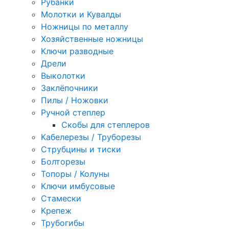
Рубанки
Молотки и Кувалды
Ножницы по металлу
Хозяйственные ножницы
Ключи разводные
Дрели
Выколотки
Заклёпочники
Пилы / Ножовки
Ручной степлер
Скобы для степлеров
Кабелерезы / Труборезы
Струбцины и тиски
Болторезы
Топоры / Колуны
Ключи имбусовые
Стамески
Крепеж
Трубогибы