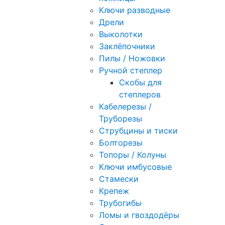
Ключи разводные
Дрели
Выколотки
Заклёпочники
Пилы / Ножовки
Ручной степлер
Скобы для
степлеров
Кабелерезы /
Труборезы
Струбцины и тиски
Болторезы
Топоры / Колуны
Ключи имбусовые
Стамески
Крепеж
Трубогибы
Ломы и гвоздодёры