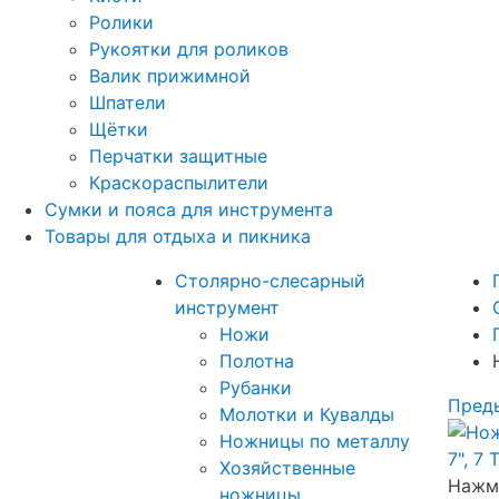
Ролики
Рукоятки для роликов
Валик прижимной
Шпатели
Щётки
Перчатки защитные
Краскораспылители
Сумки и пояса для инструмента
Товары для отдыха и пикника
Столярно-слесарный
инструмент
Ножи
Полотна
Рубанки
Пред
Молотки и Кувалды
Ножницы по металлу
Хозяйственные
Нажми
ножницы