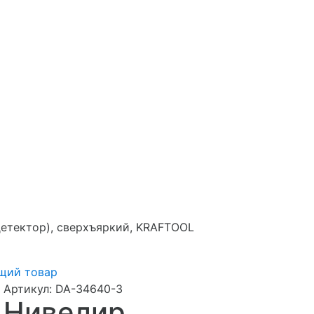
(детектор), сверхъяркий, KRAFTOOL
щий товар
Артикул:
DA-34640-3
Нивелир