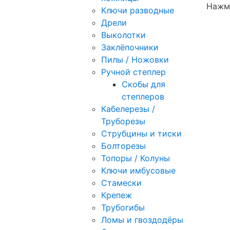
Нажми
Ключи разводные
Дрели
Выколотки
Заклёпочники
Пилы / Ножовки
Ручной степлер
Скобы для
степлеров
Кабелерезы /
Труборезы
Струбцины и тиски
Болторезы
Топоры / Колуны
Ключи имбусовые
Стамески
Крепеж
Трубогибы
Ломы и гвоздодёры