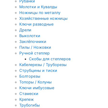
Рубанки
Молотки и Кувалды
Ножницы по металлу
Хозяйственные ножницы
Ключи разводные
Дрели
Выколотки
Заклёпочники
Пилы / Ножовки
Ручной степлер
Скобы для степлеров
Кабелерезы / Труборезы
Струбцины и тиски
Болторезы
Топоры / Колуны
Ключи имбусовые
Стамески
Крепеж
Трубогибы