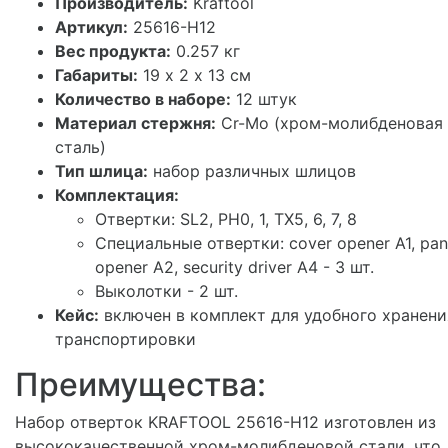
Производитель:
Kraftool
Артикул:
25616-H12
Вес продукта:
0.257 кг
Габариты:
19 х 2 х 13 см
Количество в наборе:
12 штук
Материал стержня:
Cr-Mo (хром-молибденовая
сталь)
Тип шлица:
набор различных шлицов
Комплектация:
Отвертки: SL2, PH0, 1, TX5, 6, 7, 8
Специальные отвертки: cover opener A1, pan
opener A2, security driver A4 - 3 шт.
Выколотки - 2 шт.
Кейс:
включен в комплект для удобного хранени
транспортировки
Преимущества:
Набор отверток KRAFTOOL 25616-H12 изготовлен из
высококачественной хром-молибденовой стали, что