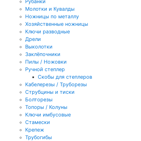
Рубанки
Молотки и Кувалды
Ножницы по металлу
Хозяйственные ножницы
Ключи разводные
Дрели
Выколотки
Заклёпочники
Пилы / Ножовки
Ручной степлер
Скобы для степлеров
Кабелерезы / Труборезы
Струбцины и тиски
Болторезы
Топоры / Колуны
Ключи имбусовые
Стамески
Крепеж
Трубогибы