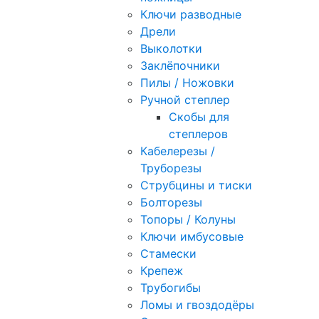
Ключи разводные
Дрели
Выколотки
Заклёпочники
Пилы / Ножовки
Ручной степлер
Скобы для
степлеров
Кабелерезы /
Труборезы
Струбцины и тиски
Болторезы
Топоры / Колуны
Ключи имбусовые
Стамески
Крепеж
Трубогибы
Ломы и гвоздодёры