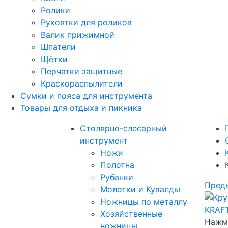
Ролики
Рукоятки для роликов
Валик прижимной
Шпатели
Щётки
Перчатки защитные
Краскораспылители
Сумки и пояса для инструмента
Товары для отдыха и пикника
Столярно-слесарный
инструмент
Ножи
Полотна
Рубанки
Пред
Молотки и Кувалды
Ножницы по металлу
Хозяйственные
Нажми
ножницы