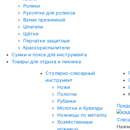
Ролики
Рукоятки для роликов
Валик прижимной
Шпатели
Щётки
Перчатки защитные
Краскораспылители
Сумки и пояса для инструмента
Товары для отдыха и пикника
Столярно-слесарный
инструмент
Ножи
Полотна
Рубанки
Пред
Молотки и Кувалды
Ножницы по металлу
Хозяйственные
Нажми
ножницы