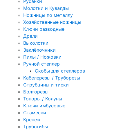
Рубанки
Молотки и Кувалды
Ножницы по металлу
Хозяйственные ножницы
Ключи разводные
Дрели
Выколотки
Заклёпочники
Пилы / Ножовки
Ручной степлер
Скобы для степлеров
Кабелерезы / Труборезы
Струбцины и тиски
Болторезы
Топоры / Колуны
Ключи имбусовые
Стамески
Крепеж
Трубогибы