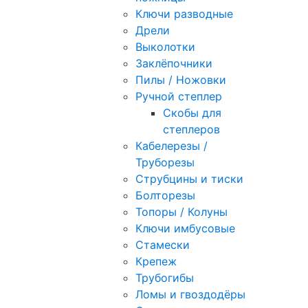
Ключи разводные
Дрели
Выколотки
Заклёпочники
Пилы / Ножовки
Ручной степлер
Скобы для
степлеров
Кабелерезы /
Труборезы
Струбцины и тиски
Болторезы
Топоры / Колуны
Ключи имбусовые
Стамески
Крепеж
Трубогибы
Ломы и гвоздодёры