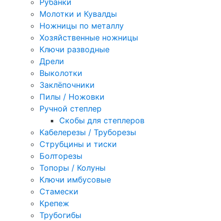
Рубанки
Молотки и Кувалды
Ножницы по металлу
Хозяйственные ножницы
Ключи разводные
Дрели
Выколотки
Заклёпочники
Пилы / Ножовки
Ручной степлер
Скобы для степлеров
Кабелерезы / Труборезы
Струбцины и тиски
Болторезы
Топоры / Колуны
Ключи имбусовые
Стамески
Крепеж
Трубогибы