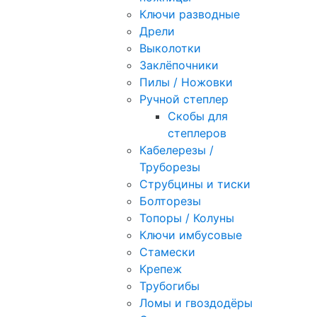
Ключи разводные
Дрели
Выколотки
Заклёпочники
Пилы / Ножовки
Ручной степлер
Скобы для
степлеров
Кабелерезы /
Труборезы
Струбцины и тиски
Болторезы
Топоры / Колуны
Ключи имбусовые
Стамески
Крепеж
Трубогибы
Ломы и гвоздодёры