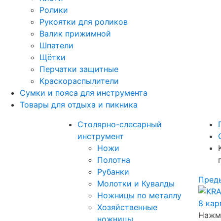
Ролики
Рукоятки для роликов
Валик прижимной
Шпатели
Щётки
Перчатки защитные
Краскораспылители
Сумки и пояса для инструмента
Товары для отдыха и пикника
Столярно-слесарный
инструмент
Ножи
Полотна
Рубанки
Пред
Молотки и Кувалды
Ножницы по металлу
Хозяйственные
Нажми
ножницы