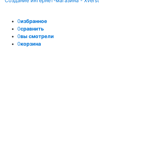
Создание интернет-магазина - Xverst
0
избранное
0
сравнить
0
вы смотрели
0
корзина