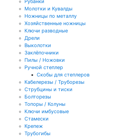
Рубанки
Молотки и Кувалды
Ножницы по металлу
Хозяйственные ножницы
Ключи разводные
Дрели
Выколотки
Заклёпочники
Пилы / Ножовки
Ручной степлер
Скобы для степлеров
Кабелерезы / Труборезы
Струбцины и тиски
Болторезы
Топоры / Колуны
Ключи имбусовые
Стамески
Крепеж
Трубогибы