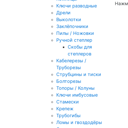
Нажми
Ключи разводные
Дрели
Выколотки
Заклёпочники
Пилы / Ножовки
Ручной степлер
Скобы для
степлеров
Кабелерезы /
Труборезы
Струбцины и тиски
Болторезы
Топоры / Колуны
Ключи имбусовые
Стамески
Крепеж
Трубогибы
Ломы и гвоздодёры