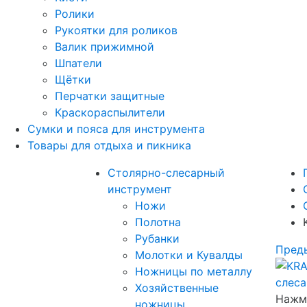
Ролики
Рукоятки для роликов
Валик прижимной
Шпатели
Щётки
Перчатки защитные
Краскораспылители
Сумки и пояса для инструмента
Товары для отдыха и пикника
Столярно-слесарный
инструмент
Ножи
Полотна
Рубанки
Пред
Молотки и Кувалды
Ножницы по металлу
Хозяйственные
Нажми
ножницы