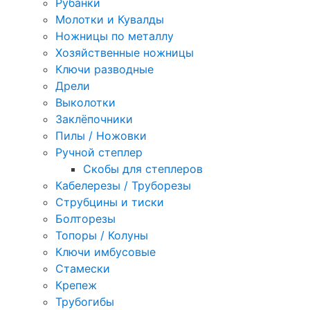
Рубанки
Молотки и Кувалды
Ножницы по металлу
Хозяйственные ножницы
Ключи разводные
Дрели
Выколотки
Заклёпочники
Пилы / Ножовки
Ручной степлер
Скобы для степлеров
Кабелерезы / Труборезы
Струбцины и тиски
Болторезы
Топоры / Колуны
Ключи имбусовые
Стамески
Крепеж
Трубогибы