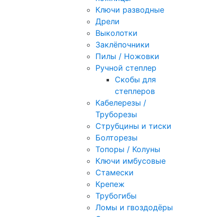
Ключи разводные
Дрели
Выколотки
Заклёпочники
Пилы / Ножовки
Ручной степлер
Скобы для
степлеров
Кабелерезы /
Труборезы
Струбцины и тиски
Болторезы
Топоры / Колуны
Ключи имбусовые
Стамески
Крепеж
Трубогибы
Ломы и гвоздодёры