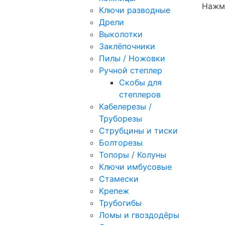
Нажми
Ключи разводные
Дрели
Выколотки
Заклёпочники
Пилы / Ножовки
Ручной степлер
Скобы для
степлеров
Кабелерезы /
Труборезы
Струбцины и тиски
Болторезы
Топоры / Колуны
Ключи имбусовые
Стамески
Крепеж
Трубогибы
Ломы и гвоздодёры