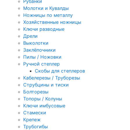
Рубанки
Молотки и Кувалды
Ножницы по металлу
Хозяйственные ножницы
Ключи разводные
Дрели
Выколотки
Заклёпочники
Пилы / Ножовки
Ручной степлер
Скобы для степлеров
Кабелерезы / Труборезы
Струбцины и тиски
Болторезы
Топоры / Колуны
Ключи имбусовые
Стамески
Крепеж
Трубогибы