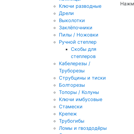
Нажми
Ключи разводные
Дрели
Выколотки
Заклёпочники
Пилы / Ножовки
Ручной степлер
Скобы для
степлеров
Кабелерезы /
Труборезы
Струбцины и тиски
Болторезы
Топоры / Колуны
Ключи имбусовые
Стамески
Крепеж
Трубогибы
Ломы и гвоздодёры