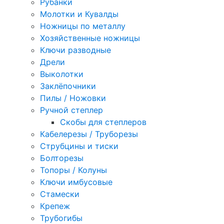
Рубанки
Молотки и Кувалды
Ножницы по металлу
Хозяйственные ножницы
Ключи разводные
Дрели
Выколотки
Заклёпочники
Пилы / Ножовки
Ручной степлер
Скобы для степлеров
Кабелерезы / Труборезы
Струбцины и тиски
Болторезы
Топоры / Колуны
Ключи имбусовые
Стамески
Крепеж
Трубогибы