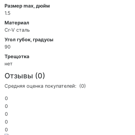
Размер max, дюйм
1.5
Материал
Cr-V сталь
Угол губок, градусы
90
Трещотка
нет
Отзывы (
0
)
Средняя оценка покупателей: (0)
0
0
0
0
0