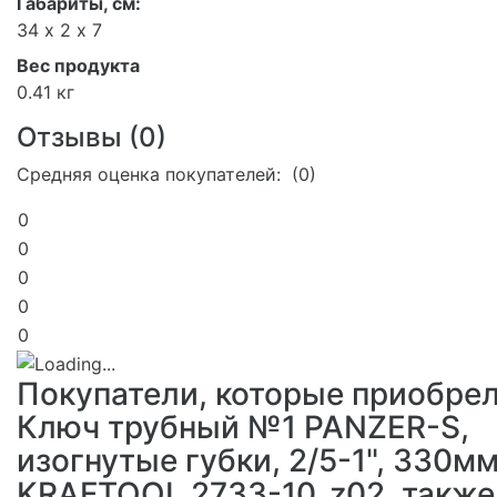
Габариты, см:
34 х 2 х 7
Вес продукта
0.41 кг
Отзывы (
0
)
Средняя оценка покупателей: (0)
0
0
0
0
0
Покупатели, которые приобре
Ключ трубный №1 PANZER-S,
изогнутые губки, 2/5-1", 330мм
KRAFTOOL 2733-10_z02, также