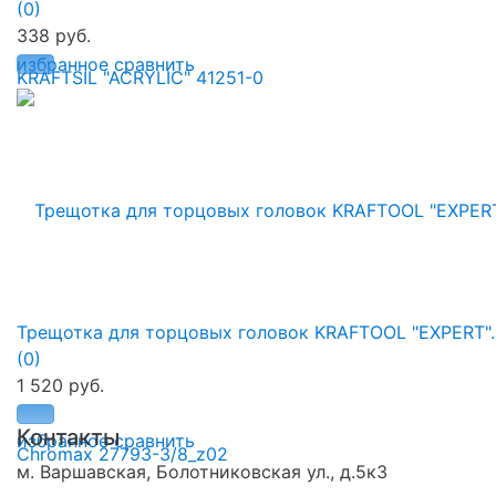
(0)
338 руб.
избранное
сравнить
Трещотка для торцовых головок KRAFTOOL "EXPERT"..
(0)
1 520 руб.
Контакты
избранное
сравнить
м. Варшавская, Болотниковская ул., д.5к3