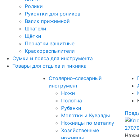
Ролики
Рукоятки для роликов
Валик прижимной
Шпатели
Щётки
Перчатки защитные
Краскораспылители
Сумки и пояса для инструмента
Товары для отдыха и пикника
Столярно-слесарный
инструмент
Ножи
Полотна
Рубанки
Пред
Молотки и Кувалды
Ножницы по металлу
Хозяйственные
Нажми
ножницы