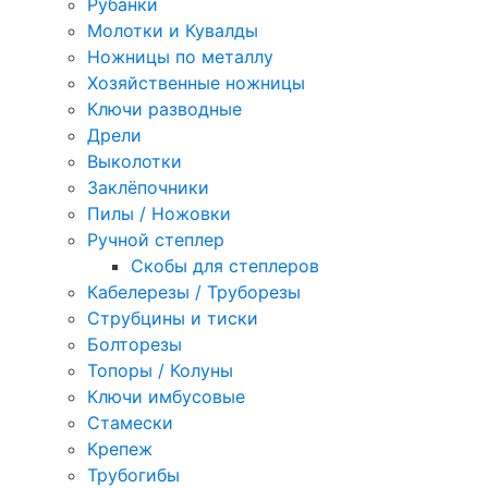
Рубанки
Молотки и Кувалды
Ножницы по металлу
Хозяйственные ножницы
Ключи разводные
Дрели
Выколотки
Заклёпочники
Пилы / Ножовки
Ручной степлер
Скобы для степлеров
Кабелерезы / Труборезы
Струбцины и тиски
Болторезы
Топоры / Колуны
Ключи имбусовые
Стамески
Крепеж
Трубогибы