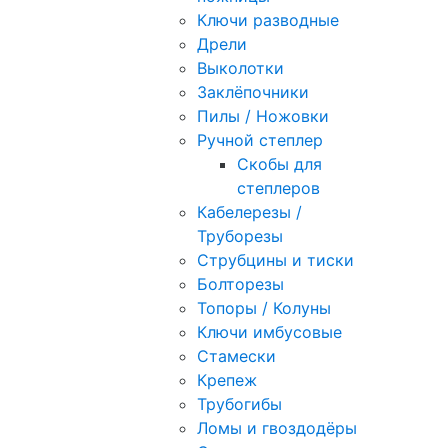
Ключи разводные
Дрели
Выколотки
Заклёпочники
Пилы / Ножовки
Ручной степлер
Скобы для
степлеров
Кабелерезы /
Труборезы
Струбцины и тиски
Болторезы
Топоры / Колуны
Ключи имбусовые
Стамески
Крепеж
Трубогибы
Ломы и гвоздодёры