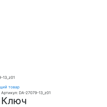
-13_z01
щий товар
Артикул:
DA-27079-13_z01
Ключ