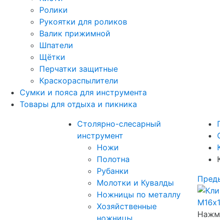
Ролики
Рукоятки для роликов
Валик прижимной
Шпатели
Щётки
Перчатки защитные
Краскораспылители
Сумки и пояса для инструмента
Товары для отдыха и пикника
Столярно-слесарный
инструмент
Ножи
Полотна
Рубанки
Пред
Молотки и Кувалды
Ножницы по металлу
Хозяйственные
Нажми
ножницы