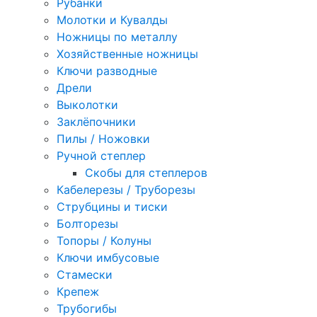
Рубанки
Молотки и Кувалды
Ножницы по металлу
Хозяйственные ножницы
Ключи разводные
Дрели
Выколотки
Заклёпочники
Пилы / Ножовки
Ручной степлер
Скобы для степлеров
Кабелерезы / Труборезы
Струбцины и тиски
Болторезы
Топоры / Колуны
Ключи имбусовые
Стамески
Крепеж
Трубогибы