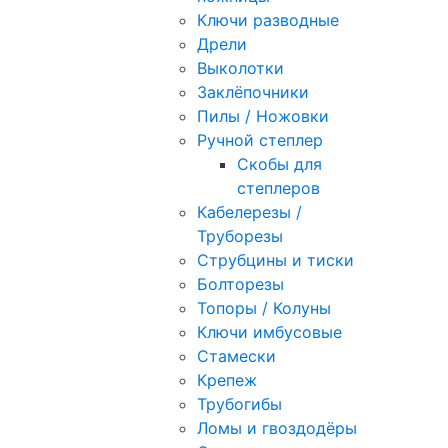
Ключи разводные
Дрели
Выколотки
Заклёпочники
Пилы / Ножовки
Ручной степлер
Скобы для
степлеров
Кабелерезы /
Труборезы
Струбцины и тиски
Болторезы
Топоры / Колуны
Ключи имбусовые
Стамески
Крепеж
Трубогибы
Ломы и гвоздодёры