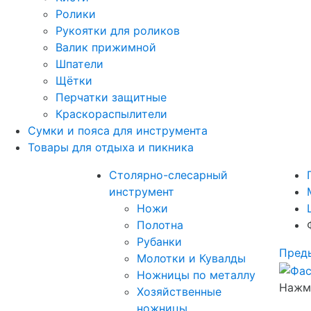
Ролики
Рукоятки для роликов
Валик прижимной
Шпатели
Щётки
Перчатки защитные
Краскораспылители
Сумки и пояса для инструмента
Товары для отдыха и пикника
Столярно-слесарный
инструмент
Ножи
Полотна
Рубанки
Пред
Молотки и Кувалды
Ножницы по металлу
Нажми
Хозяйственные
ножницы