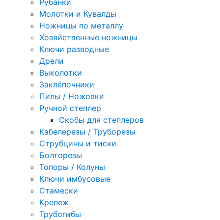
Рубанки
Молотки и Кувалды
Ножницы по металлу
Хозяйственные ножницы
Ключи разводные
Дрели
Выколотки
Заклёпочники
Пилы / Ножовки
Ручной степлер
Скобы для степлеров
Кабелерезы / Труборезы
Струбцины и тиски
Болторезы
Топоры / Колуны
Ключи имбусовые
Стамески
Крепеж
Трубогибы