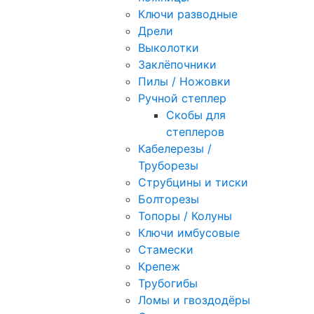
Ключи разводные
Дрели
Выколотки
Заклёпочники
Пилы / Ножовки
Ручной степлер
Скобы для
степлеров
Кабелерезы /
Труборезы
Струбцины и тиски
Болторезы
Топоры / Колуны
Ключи имбусовые
Стамески
Крепеж
Трубогибы
Ломы и гвоздодёры