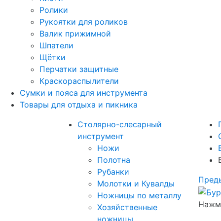
Ролики
Рукоятки для роликов
Валик прижимной
Шпатели
Щётки
Перчатки защитные
Краскораспылители
Сумки и пояса для инструмента
Товары для отдыха и пикника
Столярно-слесарный
инструмент
Ножи
Полотна
Рубанки
Пред
Молотки и Кувалды
Ножницы по металлу
Нажми
Хозяйственные
ножницы