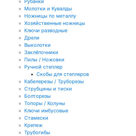
Рубанки
Молотки и Кувалды
Ножницы по металлу
Хозяйственные ножницы
Ключи разводные
Дрели
Выколотки
Заклёпочники
Пилы / Ножовки
Ручной степлер
Скобы для степлеров
Кабелерезы / Труборезы
Струбцины и тиски
Болторезы
Топоры / Колуны
Ключи имбусовые
Стамески
Крепеж
Трубогибы