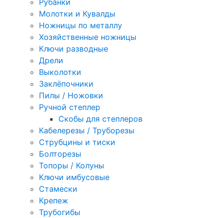
Рубанки
Молотки и Кувалды
Ножницы по металлу
Хозяйственные ножницы
Ключи разводные
Дрели
Выколотки
Заклёпочники
Пилы / Ножовки
Ручной степлер
Скобы для степлеров
Кабелерезы / Труборезы
Струбцины и тиски
Болторезы
Топоры / Колуны
Ключи имбусовые
Стамески
Крепеж
Трубогибы