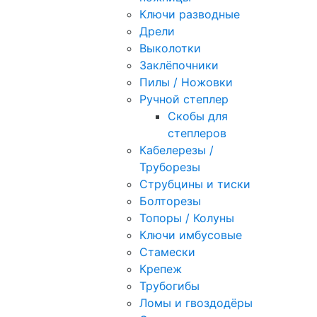
Ключи разводные
Дрели
Выколотки
Заклёпочники
Пилы / Ножовки
Ручной степлер
Скобы для
степлеров
Кабелерезы /
Труборезы
Струбцины и тиски
Болторезы
Топоры / Колуны
Ключи имбусовые
Стамески
Крепеж
Трубогибы
Ломы и гвоздодёры